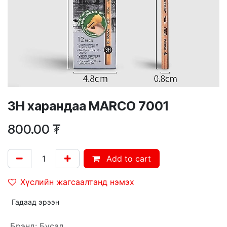
3Н харандаа MARCO 7001
800.00
₮
Add to cart
Хүслийн жагсаалтанд нэмэх
Гадаад эрээн
Брэнд
:
Бусад