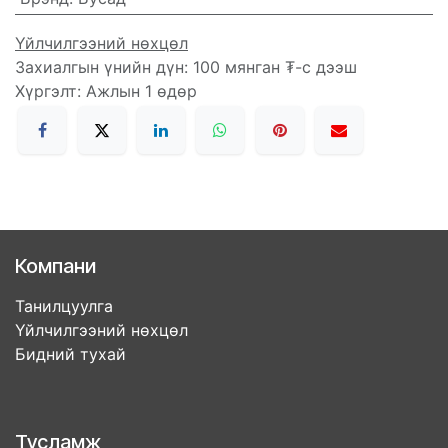
Үйлчилгээний нөхцөл
Захиалгын үнийн дүн: 100 мянган ₮-с дээш
Хүргэлт: Ажлын 1 өдөр
Компани
Танилцуулга
Үйлчилгээний нөхцөл
Бидний тухай
Тусламж