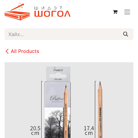
Skip to Content
All Products