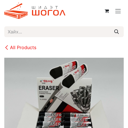
Skip to Content
All Products