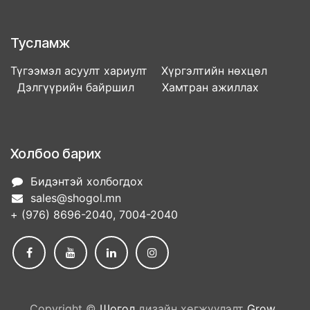
Тусламж
Түгээмэл асуулт хариулт Хүргэлтийн нөхцөл
Дэлгүүрийн байршил Хамтран ажиллах
Холбоо барих
Бидэнтэй холбогдох
sales@shogol.mn
+ (976) 8696-2040, 7004-2040
Copyright ©
Шогол
дизайн хөгжүүлэлт
Grow