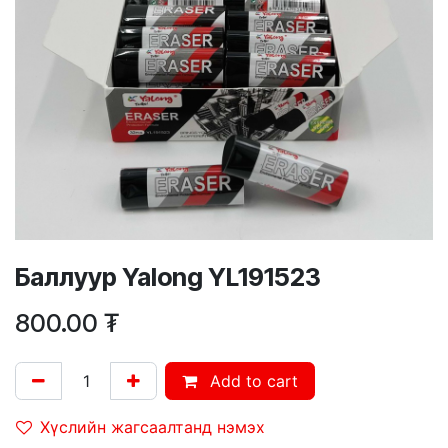
Баллуур Yalong YL191523
800.00
₮
Add to cart
Хүслийн жагсаалтанд нэмэх