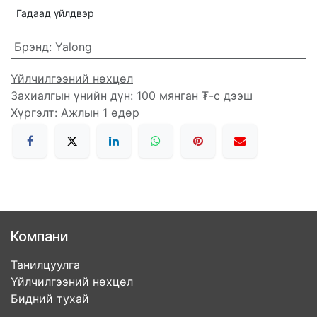
Гадаад үйлдвэр
Брэнд
:
Yalong
Үйлчилгээний нөхцөл
Захиалгын үнийн дүн: 100 мянган ₮-с дээш
Хүргэлт: Ажлын 1 өдөр
Компани
Танилцуулга
Үйлчилгээний нөхцөл
Бидний тухай