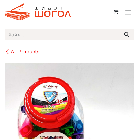
Skip to Content
All Products