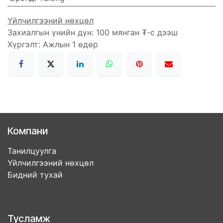
Үйлчилгээний нөхцөл
Захиалгын үнийн дүн: 100 мянган ₮-с дээш
Хүргэлт: Ажлын 1 өдөр
Компани
Танилцуулга
Үйлчилгээний нөхцөл
Бидний тухай
Тусламж