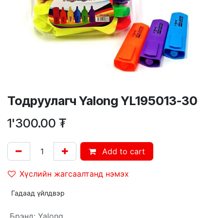
Тодруулагч Yalong YL195013-30
1'300.00
₮
Add to cart
Хүслийн жагсаалтанд нэмэх
Гадаад үйлдвэр
Брэнд
:
Yalong