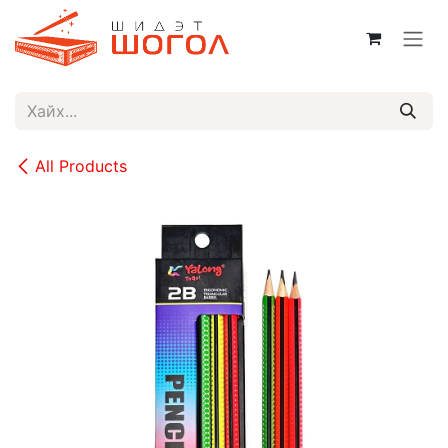
Skip to Content
All Products