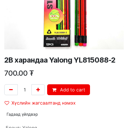
2В харандаа Yalong YL815088-2
700.00
₮
Add to cart
Хүслийн жагсаалтанд нэмэх
Гадаад үйлдвэр
Брэнд
:
Yalong