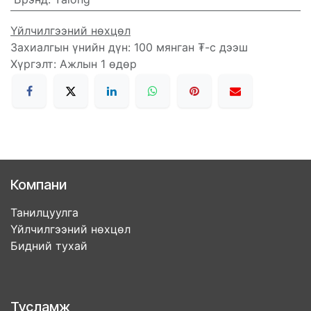
Үйлчилгээний нөхцөл
Захиалгын үнийн дүн: 100 мянган ₮-с дээш
Хүргэлт: Ажлын 1 өдөр
Компани
Танилцуулга
Үйлчилгээний нөхцөл
Бидний тухай
Тусламж