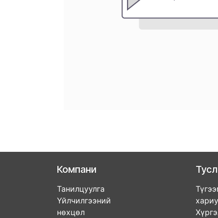
Компани
Тус
Танилцуулга
Түгээ
Үйлчилгээний
хари
нөхцөл
Хүрг