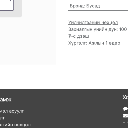
Брэнд
:
Бусад
Үйлчилгээний нөхцөл
Захиалгын үнийн дүн: 100
₮-с дээш
Хүргэлт: Ажлын 1 өдөр
Х
ламж
мэл асуулт
улт
+ 
элтийн нөхцөл