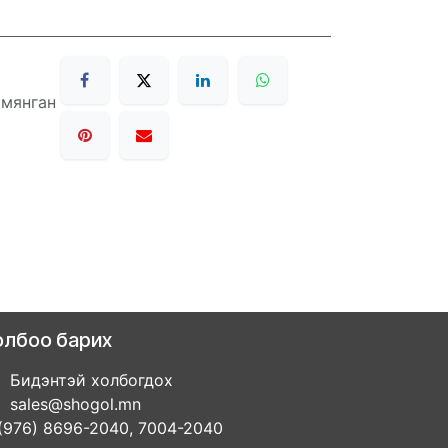
 мянган
олбоо барих
Бидэнтэй холбогдох
sales@shogol.mn
(976) 8696-2040, 7004-2040