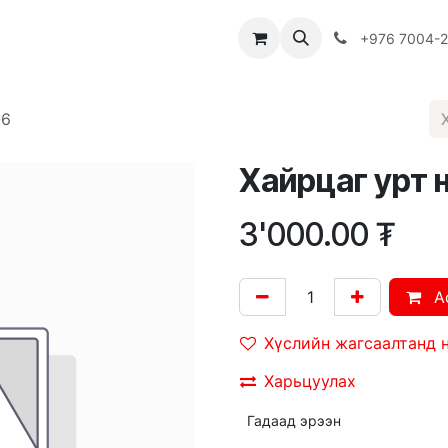
Багш
Багцууд
Хямдрал
♻️ Эко шогол
+976 7004-
-6
Хайрцаг урт 
3'000.00
₮
A
Хүслийн жагсаалтанд 
Харьцуулах
Гадаад эрээн