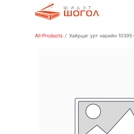
Skip to Content
Дэлгүүр
All Products
Хайрцаг урт нарийн 10395