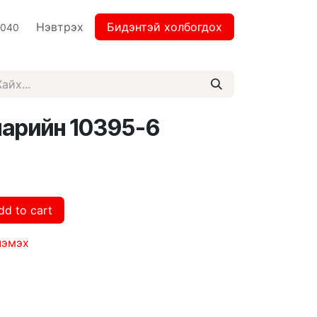
Нэвтрэх
Бидэнтэй холбогдох
2040
нарийн 10395-6
dd to cart
нэмэх