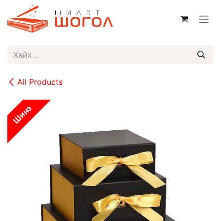
Skip to Content
All Products
Шинэ