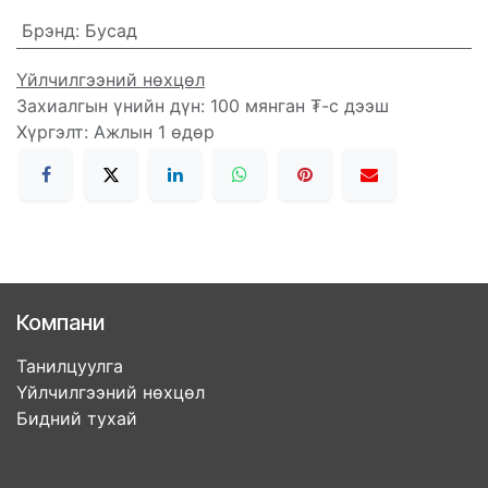
Брэнд
:
Бусад
Үйлчилгээний нөхцөл
Захиалгын үнийн дүн: 100 мянган ₮-с дээш
Хүргэлт: Ажлын 1 өдөр
Компани
Танилцуулга
Үйлчилгээний нөхцөл
Бидний тухай