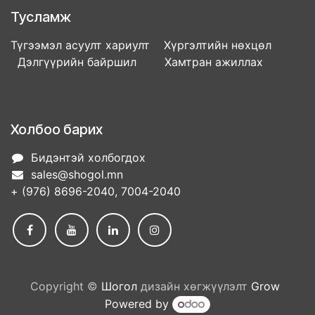
Тусламж
Түгээмэл асуулт хариулт Хүргэлтийн нөхцөл
Дэлгүүрийн байршил Хамтран ажиллах
Холбоо барих
Бидэнтэй холбогдох
sales@shogol.mn
+ (976) 8696-2040, 7004-2040
Copyright ©
Шогол
дизайн хөгжүүлэлт
Grow
Powered by