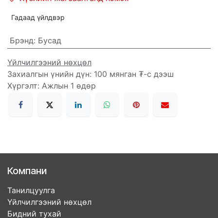
Гадаад үйлдвэр
Брэнд
:
Бусад
Үйлчилгээний нөхцөл
Захиалгын үнийн дүн: 100 мянган ₮-с дээш
Хүргэлт: Ажлын 1 өдөр
Компани
Танилцуулга
Үйлчилгээний нөхцөл
Бидний тухай