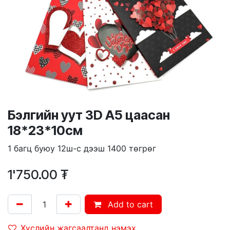
Бэлгийн уут 3D А5 цаасан
18*23*10см
1 багц буюу 12ш-с дээш 1400 төгрөг
1'750.00
₮
Add to cart
Хүслийн жагсаалтанд нэмэх