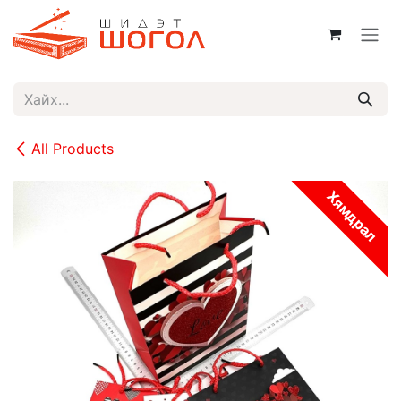
Skip to Content
All Products
Хямдрал