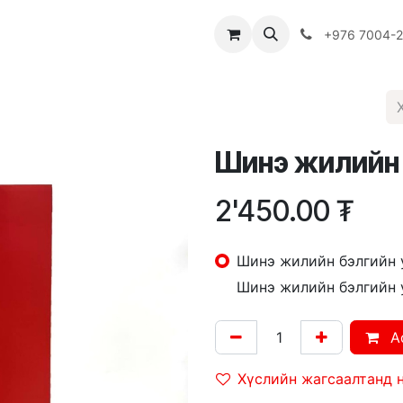
Багш
Багцууд
Хямдрал
♻️ Эко шогол
+976 7004-
Шинэ жилийн 
2'450.00
₮
Шинэ жилийн бэлгийн 
Шинэ жилийн бэлгийн 
A
Хүслийн жагсаалтанд 