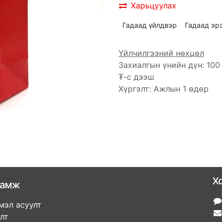
Харьцуулах
Гадаад үйлдвэр
Гадаад эр
Үйлчилгээний нөхцөл
Захиалгын үнийн дүн: 100
₮-с дээш
Хүргэлт: Ажлын 1 өдөр
Х
ламж
мэл асуулт
улт