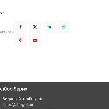
ээн
 мянган
олбоо барих
Бидэнтэй холбогдох
sales@shogol.mn