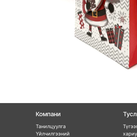
Компани
Тус
Танилцуулга
Түгээ
Үйлчилгээний
хари