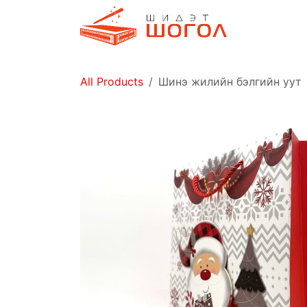
Skip to Content
Дэлгүүр
All Products
Шинэ жилийн бэлгийн уут