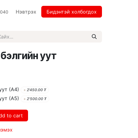
Нэвтрэх
Бидэнтэй холбогдох
2040
бэлгийн уут
уут (А4)
+
2'450.00
₮
уут (А5)
+
2'500.00
₮
dd to cart
нэмэх