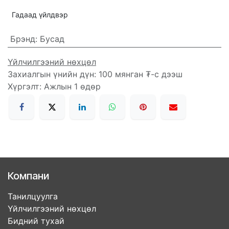
Гадаад үйлдвэр
Брэнд
:
Бусад
Үйлчилгээний нөхцөл
Захиалгын үнийн дүн: 100 мянган ₮-с дээш
Хүргэлт: Ажлын 1 өдөр
Компани
Танилцуулга
Үйлчилгээний нөхцөл
Бидний тухай