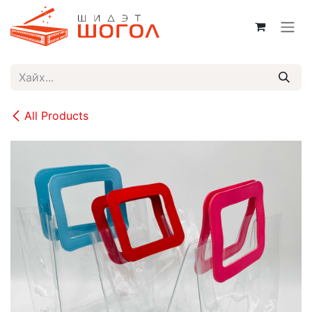
Skip to Content
All Products