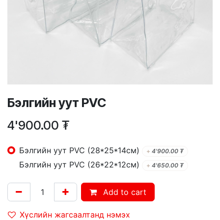
Бэлгийн уут PVC
4'900.00
₮
Бэлгийн уут PVC (28*25*14см)
+
4'900.00
₮
Бэлгийн уут PVC (26*22*12см)
+
4'650.00
₮
Add to cart
Хүслийн жагсаалтанд нэмэх