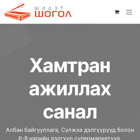
Skip to Content
Хамтран
ажиллах
санал
Албан байгууллага, Сүлжээ дэлгүүрүүд болон
6-8 нэрийн дэлгүүр супермаркетууд,