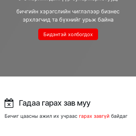
бичгийн хэрэгслийн чиглэлээр бизнес
эрхлэгчид та бүхнийг урьж байна
Бидэнтэй холбогдох
Гадаа гарах зав муу
Бичиг цаасны ажил их учраас
гарах завгүй
байдаг