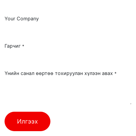
Your Company
Гарчиг
*
Үнийн санал өөртөө тохируулан хүлээн авах
*
Илгээ​​​​х