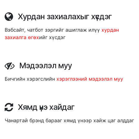
Хурдан захиалахыг хүсдэг
Вэбсайт, чатбот зэргийг ашиглаж илүү
хурдан
захиалга өгөх
ийг хүсдэг
Мэдээлэл муу
Бичгийн хэрэгслийн
хэрэглээний мэдээлэл муу
Хямд үнэ хайдаг
Чанартай брэнд барааг хямд үнээр хайж цаг алддаг