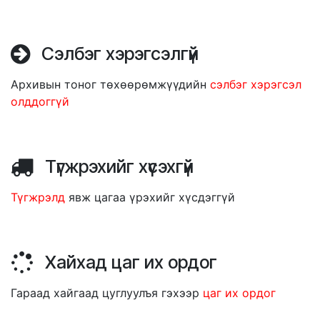
Сэлбэг хэрэгсэлгүй
Архивын тоног төхөөрөмжүүдийн
сэлбэг хэрэгсэл
олддоггүй
Түгжрэхийг хүсэхгүй
Түгжрэлд
явж цагаа үрэхийг хүсдэггүй
Хайхад цаг их ордог
Гараад хайгаад цуглуулъя гэхээр
цаг их ордог