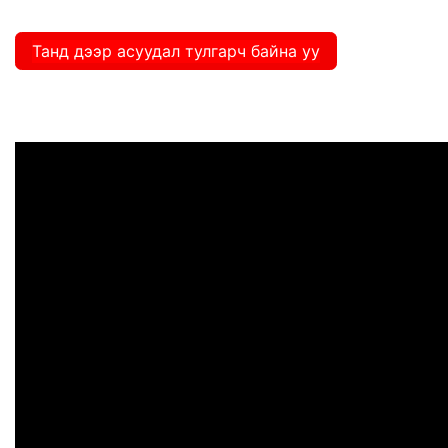
Танд дээр асуудал тулгарч байна уу