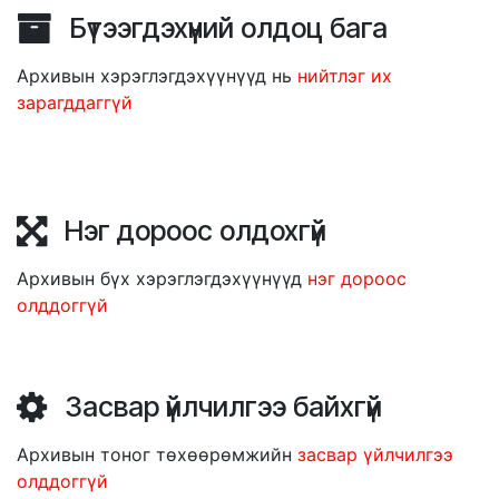
Бүтээгдэхүүний олдоц бага
Архивын хэрэглэгдэхүүнүүд нь
нийтлэг их
зарагддаггүй
Нэг дороос олдохгүй
Архивын бүх хэрэглэгдэхүүнүүд
нэг дороос
олддоггүй
Засвар үйлчилгээ байхгүй
Архивын тоног төхөөрөмжийн
засвар үйлчилгээ
олддоггүй